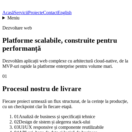
Acasă
Servicii
Proiecte
Contact
English
Meniu
Dezvoltare web
Platforme scalabile, construite pentru
performanță
Dezvoltăm aplicații web complexe cu arhitectură cloud-native, de la
MVP-uri rapide la platforme enterprise pentru volume mari.
01
Procesul nostru de livrare
Fiecare proiect urmează un flux structurat, de la cerințe la producție,
cu un checkpoint clar în fiecare etapă.
01
Analiză de business și specificații tehnice
02
Design de sistem și alegerea stack-ului
03
UI/UX responsive și componente reutilizabile