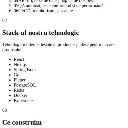
04
API-uri, baze de date și logică de business
05
QA automat, teste end-to-end și de performanță
06
CI/CD, monitorizare și scalare
02
Stack-ul nostru tehnologic
Tehnologii moderne, testate în producție și alese pentru nevoile
produsului.
React
Next.js
Spring Boot
Go
Flutter
PostgreSQL
Redis
Docker
Kubernetes
03
Ce construim