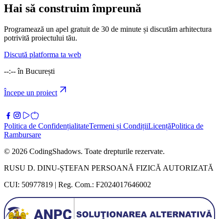
Hai să construim împreună
Programează un apel gratuit de 30 de minute și discutăm arhitectura
potrivită proiectului tău.
Discută platforma ta web
--:--
în București
Începe un proiect
Politica de Confidențialitate
Termeni și Condiții
Licență
Politica de
Rambursare
©
2026
CodingShadows.
Toate drepturile rezervate.
RUSU D. DINU-ȘTEFAN PERSOANĂ FIZICĂ AUTORIZATĂ
CUI: 50977819 | Reg. Com.: F2024017646002